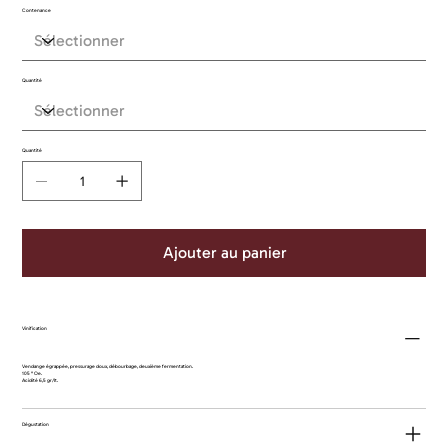
Contenance
Quantité
Quantité
Ajouter au panier
Vinification
Vendange égrappée, pressurage doux, débourbage, deuxième fermentation.
105 ° Oe.
Acidité 6,5 gr/lt.
Dégustation